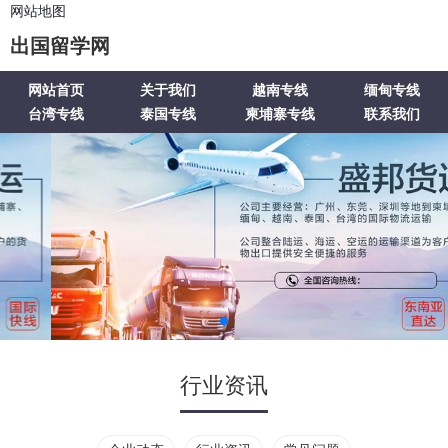
网站地图
出国留学网
网站首页
关于我们
越南专线
缅甸专线
台湾专线
泰国专线
柬埔寨专线
联系我们
行业资讯