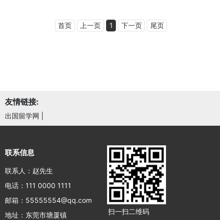
首页
上一页
1
下一页
尾页
友情链接:
出国留学网
|
联系信息
联系人：赵先生
电话：111 0000 1111
邮箱：55555554@qq.com
扫一扫二维码
地址：东莞市塘厦镇