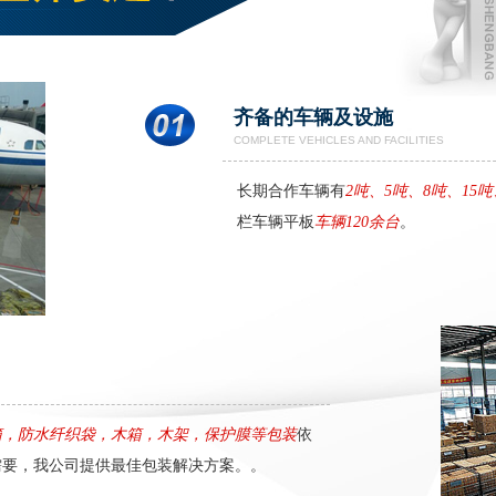
齐备的车辆及设施
COMPLETE VEHICLES AND FACILITIES
长期合作车辆有
2吨、5吨、8吨、15吨
海运 (3)
空运 (1)
栏车辆平板
车辆120余台
。
箱，防水纤织袋，木箱，木架，保护膜等包装
依
需要，我公司提供最佳包装解决方案。。