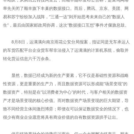
率先关闭了顺丰旗下丰巢的数据接口。而后，腾讯、京东、美团、网
易和苏宁纷纷加入战阵，“三通一达”则开始思考未来自己的“数据人
生”，最后由国家邮政局协调，这次“数据接口互怼”事件才偃旗息鼓。
8月8日，运满满向南京雨花公安分局报案，指证同是无车承运人
的车货匹配平台企业货车帮非法侵入了运满满的计算机系统，偷取并
转化货运信息六千万余条。
显然，数据已经成为新的生产要素，它不仅是基础性资源和战略
性资源，更是重要的生产力，而且数据资源可以形成能“场景变现”的
数据资产，特别是在“以消费者为中心”的时代，与客户相关的数据资
产才是场景变现的核心价值。而对数据资产场景变现的巨大期望，导
致不同经营主体间激烈博弈；即便在可以保证数据安全的情况下，也
很少有商业企业愿意将具有商业价值的自有数据资源拱手让出。
供应链跨界融合的趋势应运而生，仅一个大闸蟹冷链产品，顺丰