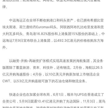
律。
中远海运正在全球不断收购港口和码头资产，在已拥有希腊比雷
埃夫斯港、荷兰鹿特丹Euromax码头、阿联酋阿布扎比哈里发港和意
大利瓦多码头、青岛港16.82%股份和上港集团15%股份的基础上，中
远海运7月9日宣布联合上港集团，以492.3亿港元的价格收购东方海
外。
以融资-并购-再融资扩张模式实现高速发展的海航集团，其业务
版图除了覆盖旅游、资本、科技外，还有物流。2月份，海航以26.5
亿元并购海越股份；4月份，以10亿美元并购新加坡上市物流企业
CWT、以53亿元并购嘉能可旗下的石油仓储和物流业务。
快递企业也在加紧全球布局，6月1日，顺丰与UPS在香港成立了
合资公司，5月9日圆通10.41亿港元并购了先达国际，11月3日，菜鸟
智能仓库落地吉隆坡，跨境电商对跨境快递物流服务的需要引发了新